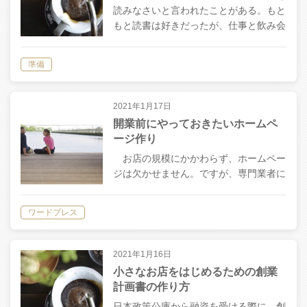
読みなさいと言われたことがある。もと
もと読書は好きだったが、仕事と飲み会
に忙しく、本を読む時間がいつの間にか
なくなっていた頃だった。 一度、読書
準備
習慣から離れると読書へのハードルは高
くな…
2021年1月17日
開業前にやっておきたいホームペ
ージ作り
お店の規模にかかわらず、ホームペー
ジは欠かせません。ですが、専門業者に
外注するととんでもなくお金がかかって
しまいます。時間に余裕があるうちに無
ワードプレス
料のホームページ作成ツールを使用して
作りましょう。これも考え方は設備と同
じで…
2021年1月16日
小さなお店をはじめるための創業
計画書の作り方
日本政策公庫から融資を受ける際に、創