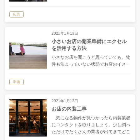
告などやることはまだまだあります。挨
拶は内装工事の２,３日前でも良いです
広告
が、チラシ広告は印刷から配布まで少な
くと…
2021年1月13日
小さいお店の開業準備にエクセル
を活用する方法
小さなお店を開こうと思っていても、物
件も決まっていない状態でお店のイメー
ジを膨らませるのは結構大変。そんな時
におすすめの方法が、エクセルやスプレ
準備
ッドシートを活用したシミュレーション
方法。 エクセルで店舗イメージを具体
化す…
2021年1月13日
お店の内装工事
気になる物件が見つかったら内装業者
にコンタクトを取りましょう。少し調べ
ただけでたくさんの業者が出てきてどこ
に依頼すればよいのか迷うかもしれませ