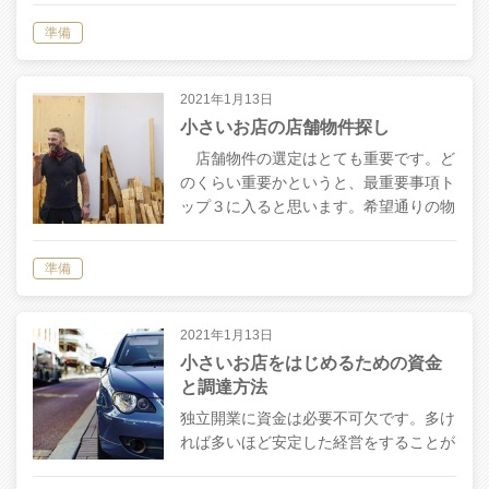
ん。そんな時のためのポイントです。
準備
小さいお店の店舗物件探しに…
2021年1月13日
小さいお店の店舗物件探し
店舗物件の選定はとても重要です。ど
のくらい重要かというと、最重要事項ト
ップ３に入ると思います。希望通りの物
件がタイミングよく空けば、良縁と言っ
てよいでしょう。ですが、好条件の物件
準備
ほど空いていることは少ないです。 た
だ、…
2021年1月13日
小さいお店をはじめるための資金
と調達方法
独立開業に資金は必要不可欠です。多け
れば多いほど安定した経営をすることが
できますし、資金があればお店が潰れる