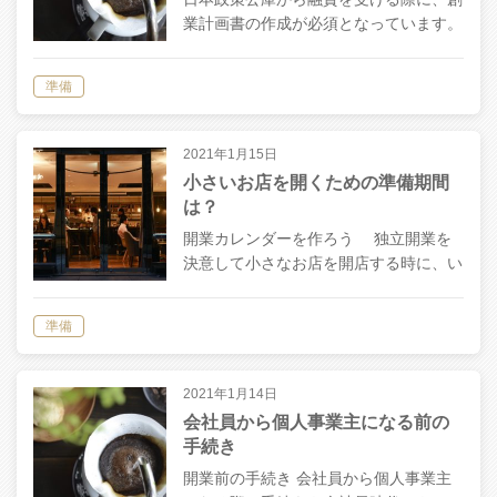
業計画書の作成が必須となっています。
何の実績もないところからの創業なの
で、融資担当者は、創業計画書をみて融
準備
資の判断をします。 創業計画書にはフ
ォーマットが用意されてあるので、記入
してい…
2021年1月15日
小さいお店を開くための準備期間
は？
開業カレンダーを作ろう 独立開業を
決意して小さなお店を開店する時に、い
ったいどのくらいの準備期間を想定すれ
ば良いのか悩む人も多いのではないでし
準備
ょうか。早すぎても遅すぎても良くあり
ません。 理想は１年半前くらいから準
備を…
2021年1月14日
会社員から個人事業主になる前の
手続き
開業前の手続き 会社員から個人事業主