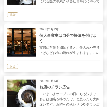
になる際の手続きや会社員時代にやって
おいた方が良いことなどを簡単にまとめ
ました。このような手続きは決まり事で
準備
すので、スケジュール通りに処理してい
けば問題ありませんので、そこまで神経
質に…
2021年1月13日
個人事業主は自分で帳簿を付けよ
う
実際に営業を開始すると、仕入れや売り
上げなどお金の流れが生まれます。この
お金の流れを記録するのが帳簿付けです
が、主に会計ソフトを使用して行いま
お金
す。 簿記は慣れ 帳簿付けは、素人にと
ってはとにかくわかりずらいです。普段
聞き…
2021年1月13日
お店のチラシ広告
いよいよオープンの日にちも決まり、
あとは開店を待つだけ、と思ったら大間
違いです。近隣へのあいさつやチラシ広